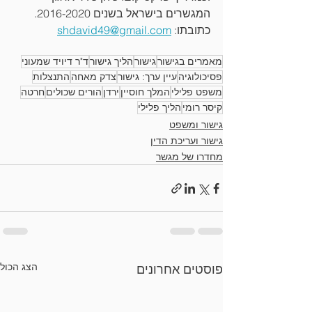
המגשרים בישראל בשנים 2016-2020.
כתובתו: 
shdavid49@gmail.com
מאמרים בגישור
גישור
הליך גישור
ד"ר דיויד שמעוני
פסיכולוגיה
עיין ערך: גישור
צדק מאחה
התנצלות
משפט פלילי
המלך חוסיין
ירדן
הורים שכולים
חרטה
קיסר רומי
הליך פלילי
גישור ומשפט
גישור ועריכת הדין
מחדרו של מגשר
הצג הכול
פוסטים אחרונים