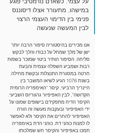
על עצמי. כשאדם נורמטיבי פוגע 
במישהו, מתעורר אצלו דיסוננס 
פנימי בין הדימוי העצמי הרצוי 
לבין המעשה שנעשה
אנו מכירים בהיסטוריה סיפור הרבה יותר 
ישן של מלך שמחל על כבודו והלך לבקש 
סליחה. הסיפור הותיר ביטוי שמוכר בשפות 
רבות ושמביע השפלה עצמית והבעת 
חרטה במסגרת התנצלות ובקשת מחילה. 
בשנת 1076 הגיע לשיאו המשבר בין 
היינריך הרביעי, קיסר “האימפריה הרומית 
הקדושה”, לבין האפיפיור גרגוריוס השביעי. 
הקיסר הדיח מתפקידם בישופים שמונו על 
ידי האפיפיור ובעקבות מעשה זה הורה 
האפיפיור להחרים את הקיסר ולא לאפשר 
לו למנות כוהני דת. כוהני הדת באימפריה 
תמכו באפיפיור והקיסר חש שמלכותו 