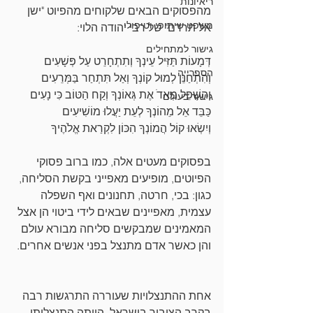
ריאיונות
מהפסוקים הבאים שלקוחים מהפיוט "ישן 
משפט שיתופי וטיפולי
אל תרדם" של רבי יהודה הלוי:
גישור למתחילים
דְּמָעוֹת תַּזִּיל עֵינְךָ וְתִתְחָרֵט עַל פְּשָׁעִים
הספרייה
וְהִתְחַנֵּן לְמוּל קוֹנְךָ וְאַל תִּתְחַר בַּמְּרֵעִים
וְהַשְׁפֵּל מְאדֹ אֶת גְּאוֹנְךָ וְקַח הַטּוֹב כִּי נָעִים
גישור בעולם
כַּבֵּד אֵל מֵהוֹנְךָ לְעֵת יַעֲלוּ מוֹשִׁיעִים
וְיִשְׂאוּ קוֹל הֲמוֹנְךָ הִכּוֹן לִקְרַאת אֱלֹהֶיךָ
בפסוקים מעטים אלה, כמו ברוב פסוקי 
הפיוטים, מופיעים מאפייני בקשת הסליחה, 
כגון: בכי, חרטה, תחנונים ואף השפלה 
עצמית, מאפיינים שבאים לידי ביטוי הן אצל 
המאמינים שמבקשים סליחה מבורא עולם 
והן כאשר אדם מתנצל בפני אנשים אחרים.
אחת ההתנצלויות שעוררה התרגשות רבה 
בקרב הציבור בישראל, הייתה התנצלותו 