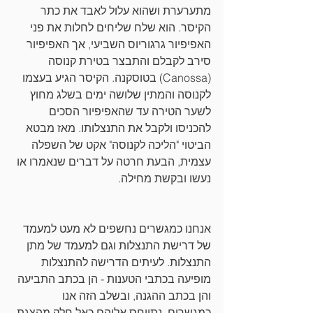
מתערערת ושהוא עלול לאבד את כתר 
הקיסר. הוא שלח שליחים לחלות את פני 
האפיפיור גרגוריוס השביעי, אך האפיפיור 
סירב לקבלם והתבצר בטירת קנוסה 
(Canossa) בטוסקנה. הקיסר הגיע בעצמו 
לקנוסה והמתין שלושה ימים בשלג מחוץ 
לשער הטירה עד שהאפיפיור הסכים 
להכניסו ולקבל את התנצלותו. מאז מבטא 
הביטוי "הליכה לקנוסה" אקט של השפלה 
עצמית, הבעת חרטה על דברים שנאמרו או 
נעשו ובקשת מחילה.
אנחנו כמגשרים נחשפים לא מעט למעמד 
של דרישת התנצלות וגם למעמד של מתן 
התנצלות. לעיתים הדרישה להתנצלות 
מופיעה בכתבי הטענות - הן בכתב התביעה 
והן בכתב ההגנה, ובשלב הזה אנו 
כמגשרים, נתייחס אליהם כאל חלק מהצגת 