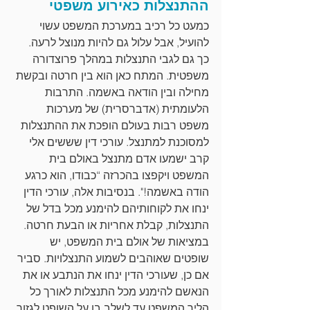
ההתנצלות כאירוע משפטי
כמעט כל רכיב במערכת המשפט עשוי 
להועיל, אבל עלול גם להיות מנוצל לרעה. 
כך גם לגבי התנצלות במהלך פרוצדורה 
משפטית. המתח כאן הוא בין חרטה ובקשת 
מחילה ובין הודאה באשמה. התרבות 
הלעומתית (אדברסרית) של מערכות 
משפט רבות בעולם הופכת את ההתנצלות 
למסוכנת למתנצל. עורכי דין שששים אלי 
קרב ישמעו אדם מתנצל באולם בית 
המשפט ויקפצו בהכרזה “כבודו, הוא כרגע 
הודה באשמה!". בנסיבות אלה, עורכי הדין 
ינחו את לקוחותיהם להימנע מכל בדל של 
התנצלות, קבלת אחריות או הבעת חרטה. 
במציאות של אולם בית המשפט, יש 
שופטים שאוהבים לשמוע התנצלויות. סביר 
אם כן, שעורכי הדין ינחו את הנתבע או את 
הנאשם להימנע מכל התנצלות לאורך כל 
הליך המשפט עד לשלב בו על השופט לגזור 