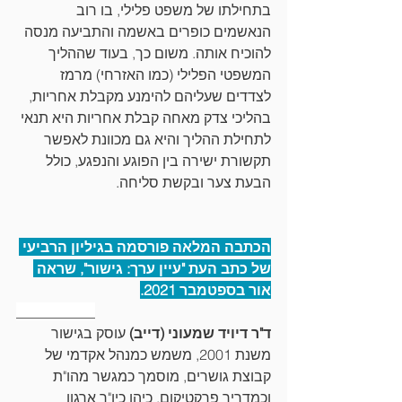
בתחילתו של משפט פלילי, בו רוב 
הנאשמים כופרים באשמה והתביעה מנסה 
להוכיח אותה. משום כך, בעוד שההליך 
המשפטי הפלילי (כמו האזרחי) מרמז 
לצדדים שעליהם להימנע מקבלת אחריות, 
בהליכי צדק מאחה קבלת אחריות היא תנאי 
לתחילת ההליך והיא גם מכוונת לאפשר 
תקשורת ישירה בין הפוגע והנפגע, כולל 
הבעת צער ובקשת סליחה.
הכתבה המלאה פורסמה בגיליון הרביעי 
של כתב העת "עיין ערך: גישור", שראה 
אור בספטמבר 2021.
___________
ד"ר דיויד שמעוני (דייב)
 עוסק בגישור 
משנת 2001, משמש כמנהל אקדמי של 
קבוצת גושרים, מוסמך כמגשר מהו"ת 
וכמדריך פרקטיקום. כיהן כיו"ר ארגון 