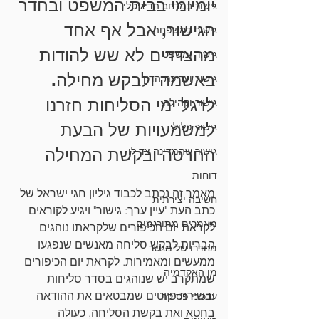
יומיומי בבית המשפט ובחדר 
גישור במרחב הדיגיטלי
הגישור, אבל אף אחד 
גישור במשפחה
מהצדדים לא שש להודות 
גישור ומשפט
באשמה ולבקש מחילה. 
גישור ועריכת הדין
לרגל ימי הסליחות חזרנו 
גישור וקהילה
למשמעויות של הבעת 
גישור פלילי
גישור שהמדינה צד לו
החרטה ובקשת המחילה
דוחות
מאמר זה נכתב לכבוד גיליון חגי ישראל של 
חשיבה יצירתית
כתב העת "עיין ערך: גישור" ויגיע לקוראים 
מאמרים מתורגמים
לקראת יום הכיפורים שלקראתו נוהגים 
הבריות לבקש סליחה מאנשים שנפגעו 
מחדרו של מגשר
ממעשים ומאמירות. לקראת יום הכיפורים 
מן האקדמיה
שמתקרב יש שנוהגים בסדר סליחות 
ובשירת פיוטים שמבטאים את ההודאה 
עדכוני פסיקה
בחטא ואת בקשת הסליחה, כעולה 