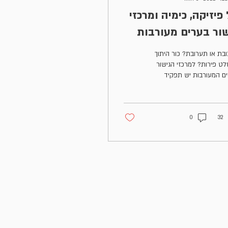
פיזיקה, כימיה ומרכזי
שור בערים מעורבות
בת או תערובת? כור היתוך
לט פירות? למרכזי הגישור
ם המעורבות יש תפקיד
 דווקא כשנוצר חיכוך בין
רים השונים
0
32