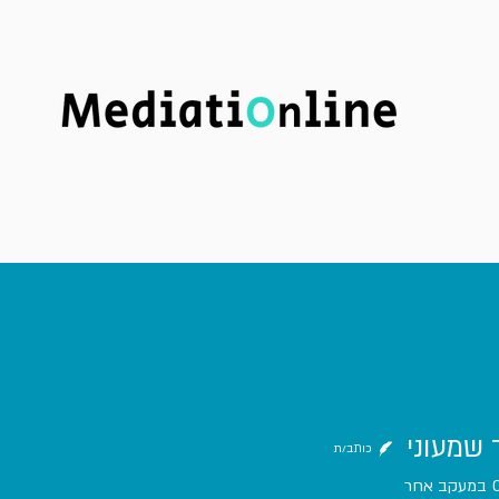
חדשות
כתב העת
מאמרים
ד שמעוני
כותב/ת
במעקב אחר