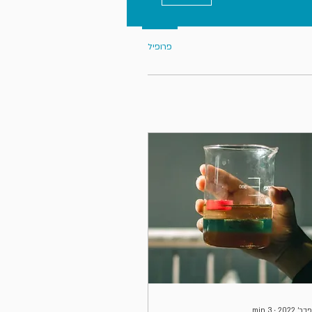
פרופיל
min
3
∙