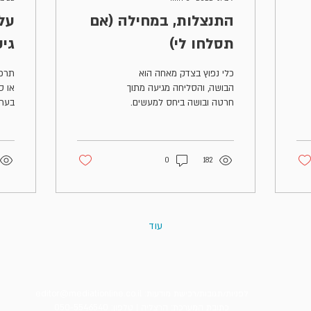
התנצלות, במחילה (אם
על 
תסלחו לי)
גי
כלי נפוץ בצדק מאחה הוא
תרכו
הבושה, והסליחה מגיעה מתוך
או ס
חרטה ובושה ביחס למעשים.
בערי
מנגד, התרבות הלעומתית של
חשוב
מערכות המשפט עלולה לסכן
המגז
את המתנצל
0
182
עוד
לפניות/תגובות/רכישת מודעות:
editor@mediationline.co.il
כתובת המערכת: הרצליה |
טלפון: 050-5546540