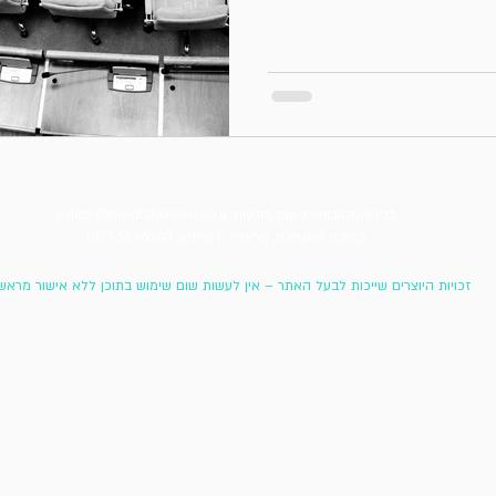
לפניות/תגובות/רכישת מודעות:
editor@mediationline.co.il
כתובת המערכת: הרצליה |
טלפון: 050-5546540
זכויות היוצרים שייכות לבעל האתר – אין לעשות שום שימוש בתוכן ללא אישור מראש