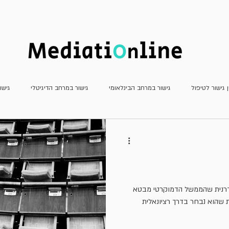
חדשות
כתב העת
מאמרים
ן גישור לטיפול
גישור במרחב הבינלאומי
גישור במרחב הדיגיטלי
גישו
גישור פלילי
גישור שהמדינה צד לו
דוחות
חשיבה יצירתית
מא
עדכוני פסיקה
ריאיונות
משפט שיתופי וטיפולי
גישור למתחילים
ודרנית שהממשל הדמוקרטי מבטא
ת שהוא נבחר בדרך רציונאלית