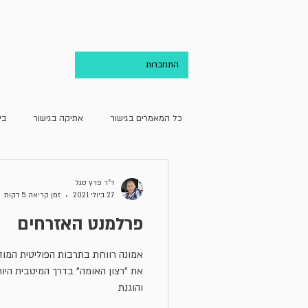
בית
אודות
התחברות
כל המאמרים בגישור
אתיקה בגישור
בי
גישור ועריכת הדין
גישור וקהילה
ד"ר פרץ סגל
27 ביולי 2021
זמן קריאה 5 דקות
פרלמנט האזרחים
מחדרו של מגשר
מן האקדמיה
אמונה רווחת בתרבות הפוליטית המ
את "רצון האומה" בדרך המיטבית היו
והוגנת