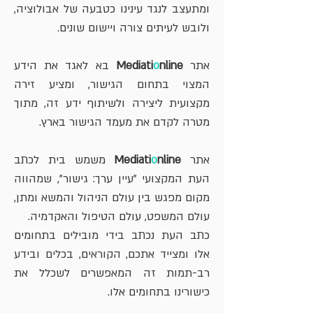
ומתעצב לנגד עינינו כטבעה של אבולוציה,
ולובש לעיתים צורה ויישום שונים.
אתר
nline
o
Mediati
בא לאגד את הידע
המצוי בתחום הגישור, ומציע זירה
מקצועית ליצירה ולשיתוף ידע זה, מתוך
מטרה לקדם את מעמד הגישור בארץ.
אתר
nline
o
Mediati
משמש בית לכתב
העת המקצועי "עיין ערך: גישור", שמהווה
מקום מפגש בין עולם הניהול והמשא ומתן,
עולם המשפט, עולם הטיפול והאקדמיה.
כתב העת נכתב בידי מובילים בתחומים
אלו ומצייד אתכם, הקוראים, בכלים ובידע
רב-תמות זה המאפשרים לשכלל את
כישורינו בתחומים אלו.