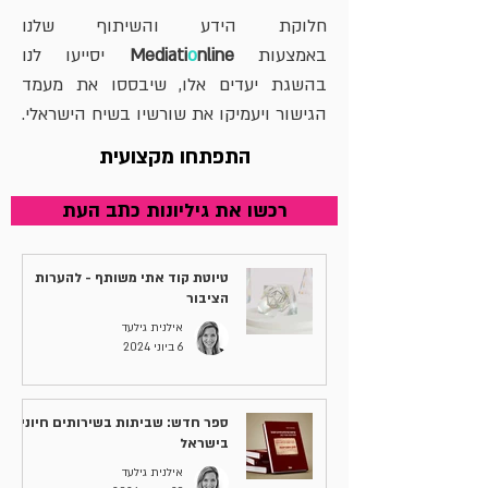
חלוקת הידע והשיתוף שלנו
באמצעות
nline
o
Mediati
יסייעו לנו
בהשגת יעדים אלו, שיבססו את מעמד
הגישור ויעמיקו את שורשיו בשיח הישראלי.
התפתחו מקצועית
רכשו את גיליונות כתב העת
טיוטת קוד אתי משותף - להערות
הציבור
אילנית גילעד
6 ביוני 2024
ספר חדש: שביתות בשירותים חיוניים
בישראל
אילנית גילעד