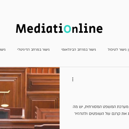
חדשות
כתב העת
מאמרים
ן גישור לטיפול
גישור במרחב הבינלאומי
גישור במרחב הדיגיטלי
גישו
גישור פלילי
גישור שהמדינה צד לו
דוחות
חשיבה יצירתית
מא
עדכוני פסיקה
ריאיונות
משפט שיתופי וטיפולי
גישור למתחילים
 מערכת המשפט המסורתית, יש מה
ת את קרנם של השופטים ולהחזיר