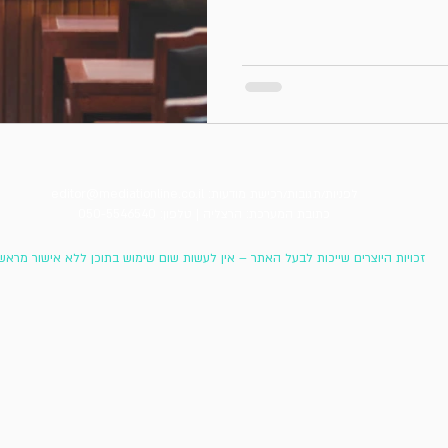
לפניות/תגובות/רכישת מודעות:
editor@mediationline.co.il
כתובת המערכת: הרצליה |
טלפון: 050-5546540
זכויות היוצרים שייכות לבעל האתר – אין לעשות שום שימוש בתוכן ללא אישור מראש