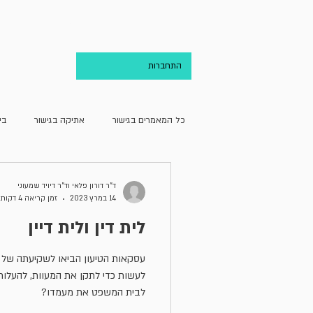
בית
אודות
התחברות
כל המאמרים בגישור
אתיקה בגישור
בי
גישור ועריכת הדין
גישור וקהילה
ד"ר דורון פלאי וד"ר דיויד שמעוני
14 במרץ 2023
זמן קריאה 4 דקות
לית דין ולית דיין
מחדרו של מגשר
מן האקדמיה
עסקאות הטיעון הביאו לשקיעתה של
לעשות כדי לתקן את המעוות, להעלו
לבית המשפט את מעמדו?