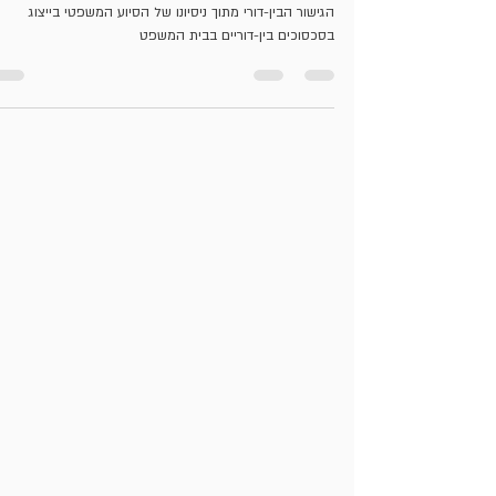
אומרים "כן" לזקן
על יישומו של תיקון 18 לחוק הכשרות המשפטית במסגרת
הגישור הבין-דורי מתוך ניסיונו של הסיוע המשפטי בייצוג
בסכסוכים בין-דוריים בבית המשפט