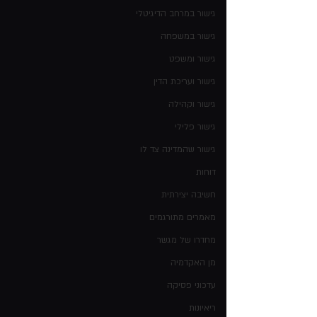
גישור במרחב הדיגיטלי
גישור במשפחה
גישור ומשפט
גישור ועריכת הדין
גישור וקהילה
גישור פלילי
גישור שהמדינה צד לו
דוחות
חשיבה יצירתית
מאמרים מתורגמים
מחדרו של מגשר
מן האקדמיה
עדכוני פסיקה
ריאיונות