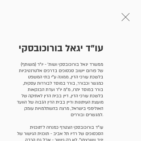
בית
אודות
התחברות
עו"ד יגאל בורוכובסקי
אודות Mediati
nline
o
ממשרד יגאל בורוכובסקי ושות' - יו"ר (משותף) 
של פורום יישוב סכסוכים בדרכים אלטרנטיביות 
בלשכת עורכי הדין, ממונה ע"י בתי המשפט 
בשנים האחרונות אנו עדים להתפתחויו
כמגשר וכבורר, בורר במוסד לבוררות עסקית, 
בורר במוסד יתרו, מ"מ יו"ר ועדת הבנקאות 
בעסקים, בחברה ובחיי היום-יום. התפ
בלשכת עורכי הדין, דיין בבית הדין לאתיקה של 
אבולוציה, ולובש לעיתים צורה ויישום 
מועצת העיתונות ודיין בבית הדין הגבוה של הוועד 
האולימפי בישראל, מרצה בהשתלמויות עומק 
למגשרים ובוררים.

הגורמים השונים שפועלים בעולם הגיש
ומגשרים פרטיים, מרכזי גישור בקהילה
עו"ד בורוכובסקי הצטרף כמנחה ל״תוכנית 
פסיפס של מאפיינים שונים, שעשויים
הסכסוכים של רדיו תל אביב - תוכנית הגישור של 
יניב שוורצמן", לא רק גישור - אבל גם הרבה 