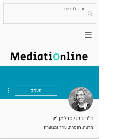
ions
מעקב
כותב/ת
ד״ר קרני פרלמן
מרצה, חוקרת, עו״ד ומגשרת