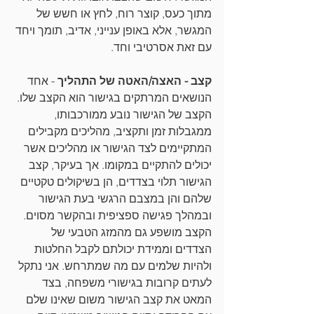
מתוך כעס, קוצר רוח, לחץ או חשש של 
המגשר, אלא באופן ענייני, אדיב, תומך ויחד 
עם זאת אסרטיבי וחד.
קצב - האצה/האטה של התהליך 
- אחד 
הנושאים המרתקים בגישור הוא הקצב שלו. 
הקצב של הגישור נובע ממורכבותו, 
ממגבלות זמן ותקציב, מהליכים מקבילים 
המתקיימים לצד הגישור או מהליכים אשר 
יכולים להתקיים במקומו. אך בעיקר, קצב 
הגישור תלוי בצדדים, הן בשיקולים טקטיים 
שלהם והן במצבם הרגשי בעת הגישור 
ובמהלך פגישה ספציפית ובהקשר מסוים. 
הקצב מושפע גם מהמזג הטבעי של 
הצדדים וממידת יכולתם לקבל החלטות 
ולהיות שלמים עם מה שמתרחש. אני נתקל 
לעתים קרובות בגישורי משפחה, בצד 
המאט את קצב הגישור משום שאינו שלם 