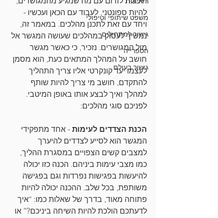
היכולת לזרום עם מה שמגיע מהמגושרים, 
ריאיונות
להיות ספונטני, לעבוד עם הכאן ועכשיו - 
משפט שיתופי וטיפולי
ויחד עם זאת לתכנן מהלכים. במאמר זה, 
גישור למתחילים
נמשיך לעסוק במהלכים שעושה המגשר אל 
מול המגושרים. נזכיר, כי כאשר מגשר 
הספרייה
חושב על המהלך המתאים כעת, הוא מסמן 
גישור בעולם
לעצמו יעד קונקרטי אליו צריך התהליך 
להתקדם, חושב מי צריך להיות שותף 
למהלך ואיך לבצע אותו באופן המיטבי. 
לפניכם סוגי מהלכים:
הכנת הצדדים לעימות
 - אחד מתפקידי 
המגשר הוא לסייע לצדדים להיערך 
למצבים קשים הצפויים במסגרת ההליך, 
כמו מצבי עימות ביניהם. הכנה כזו יכולה 
להיעשות בפגישות נפרדות וגם בפגישה 
משותפת, בכל שלב. ההכנה יכולה להיות 
פתוחה מאוד, בדרך של שאלות כמו: “איך 
לדעתכם הולכת להיות השיחה ביניכם?” או 