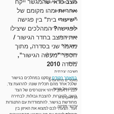
מצב כדאי שהמגשר ייקח 
גישור במרחב הדיגיטלי
אחריות ומהו מקומם של 
גישור במשפחה
"שיעורי בית" בין פגישה 
גישור ומשפט
לפגישה? המהלכים שיצילו 
גישור ועריכת הדין
את המצב בחדר הגישור / 
גישור וקהילה
מאמר שני בסדרה, מתוך 
גישור פלילי
הספר "מעשה הגישור", 
גישור שהמדינה צד לו
דוחות
מסדה 2010
חשיבה יצירתית
במאמר הקודם
 עסקנו במהלכים בגישור 
מאמרים מתורגמים
שלכל אחד מהם תכלית שונה: להרגעת צד, 
מחדרו של מגשר
לבניית אמון, לזיהוי אינטרסים של הצד 
השני, להיכרות, להצבת גבולות, לבחירה 
מן האקדמיה
מחודשת בגישור, להתמודדות עם התנגדות 
עדכוני פסיקה
ועוד. הצעתי לכם למצוא את האיזון בין 