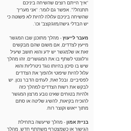
“איך הייתם רוצים שהשיחה ביניכם 
תתנהל?". אפשר גם לומר: “אני מעריך 
שהשיחה ביניכם עלולה להיות לא פשוטה כי 
יש הבדלי גישה/מזג/קצב" וכו'.
מעבר לייעוץ
 - מהלך מתוכנן שבו המגשר 
מייעץ לצדדים, אם משום שהם מבקשים 
זאת או שלמגשר יש ידע והוא חושב שיעיל 
ורלוונטי לשתף בו את המגושרים. זהו מהלך 
שיש בו סיכון בהיותו נוגד ניטרליות והוא 
עלול להיות שיפוטי ולהפוך את הצדדים 
לפסיביים. ובכל זאת, לעתים הדבר נכון. יש 
לבקש את רשות הצדדים למהלך כזה 
ולהיות בטוחים שאינו נובע מרצון המגשר 
להוכיח בקיאות, להשיג שליטה או סתם 
מתוך ייאוש וקוצר רוח.
בניית אמון
 - מהלך שייעשה בתחילת 
הגישור או כשמצטרף משתתף חדש. מהלך 