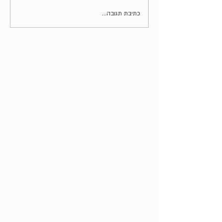
חדלות פירעון, שיקום כלכלי
כתיבת תגובה...
ומשפט טיפולי