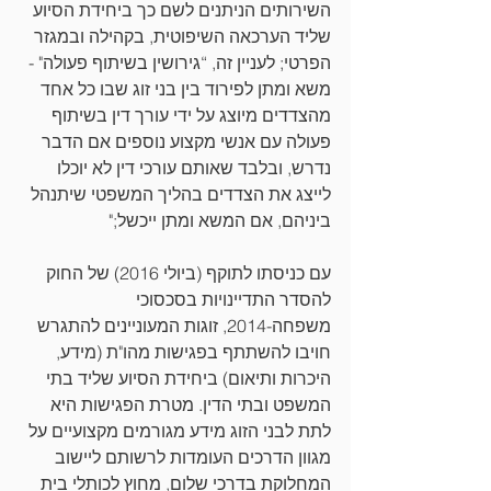
השירותים הניתנים לשם כך ביחידת הסיוע 
שליד הערכאה השיפוטית, בקהילה ובמגזר 
הפרטי; לעניין זה, “גירושין בשיתוף פעולה" - 
משא ומתן לפירוד בין בני זוג שבו כל אחד 
מהצדדים מיוצג על ידי עורך דין בשיתוף 
פעולה עם אנשי מקצוע נוספים אם הדבר 
נדרש, ובלבד שאותם עורכי דין לא יוכלו 
לייצג את הצדדים בהליך המשפטי שיתנהל 
ביניהם, אם המשא ומתן ייכשל;"
עם כניסתו לתוקף (ביולי 2016) של החוק 
להסדר התדיינויות בסכסוכי 
משפחה-2014, זוגות המעוניינים להתגרש 
חויבו להשתתף בפגישות מהו"ת (מידע, 
היכרות ותיאום) ביחידת הסיוע שליד בתי 
המשפט ובתי הדין. מטרת הפגישות היא 
לתת לבני הזוג מידע מגורמים מקצועיים על 
מגוון הדרכים העומדות לרשותם ליישוב 
המחלוקת בדרכי שלום, מחוץ לכותלי בית 