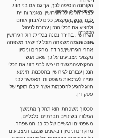
ריאיונות
הקורונה הוסיפה לכך, אך גם אם בני הזוג 
משפט שיתופי וטיפולי
כבר החליטו על הגירושין, מאמר זה ייתן 
לכם, אנשי המקצוע, כלים לאבחן אותם 
גישור למתחילים
ולהציע את הכלי הנכון עבורם לניהול 
הספרייה
הגירושין. בחירה נכונה בכלי לניהול הגירושין 
תבטיח כי המשפחה תוכל להישאר משפחה 
גישור בעולם
אחרי הגירושין/פרידה. מחקרים וניסיון 
מקצועי מצביעים על כך שאם אנשי 
המקצוע/המגשרים יציעו לבני הזוג את הכלי 
הנכון עבורם לגירושין בהסכמה, תימנע 
פנייה לערכאות משפטיות ותאפשר לבני 
הזוג להגיע להסכמות אשר יקבלו תוקף של 
פסק דין. 
סכסוך משפחתי הוא תהליך מתמשך 
המלווה בשינויים חברתיים, כלכליים, 
משפטיים ורגשיים של כל בני המשפחה. 
מחקרים וניסיון רב-שנים שנצברו מצביעים 