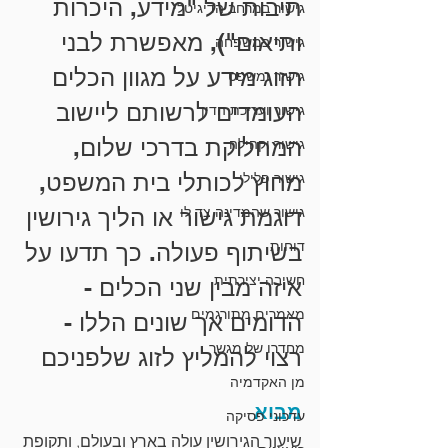
תיבות של "מידע, היכרות 
גישור במרחב הדיגיטלי
ותיאום"), מאפשרת לבני 
גישור במשפחה
הזוג מידע על מגוון הכלים 
גישור ומשפט
העומדים לרשותם ליישוב 
גישור ועריכת הדין
המחלוקת בדרכי שלום, 
גישור וקהילה
מחוץ לכותלי בית המשפט, 
גישור פלילי
גישור שהמדינה צד לו
דוגמת גישור או הליך גירושין 
דוחות
בשיתוף פעולה. כך תדעו על 
חשיבה יצירתית
איזה מבין שני הכלים - 
מאמרים מתורגמים
הדומים אך שונים הללו - 
מחדרו של מגשר
רצוי להמליץ לזוג שלפניכם
מן האקדמיה
מבוא
עדכוני פסיקה
שיעור הגירושין עולה בארץ ובעולם, ותקופת 