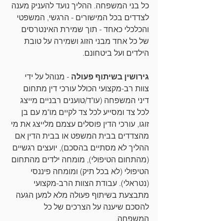
כל בני המשפחה. ההליך נועד להעניק מענה 
לצדדים בכל המישורים - הרגשי, המשפטי 
והכלכלי כאחד - תוך שמירת האינטרסים 
של כל אחד מבני הזוג ושמירה על טובת 
הילדים ועל ביטחונם. 
גירושין בשיתוף פעולה
 - מנוהל על ידי 
צוות רב-מקצועי הכולל עורכי דין מתחום 
דיני המשפחה (עו"ד/טוענים רבניים מייצג 
לכל צד ומסייע לכל צד לקיים מו"מ עם בן 
זוגו, עורכי הדין פוסלים עצמם מלייצג את מי 
מהצדדים בבית המשפט או בבית הדין אם 
ההליך לא מסתיים בהסכם), יועצים רגשיים 
(מהתחום הטיפולי), מומחה ילדים מהתחום 
הטיפולי (לא בכל תיק) ומומחה פיננסי 
(נטראלי). עבודת הצוות הרב-מקצועי 
מתבצעת בשיתוף פעולה מלא למען הגעה 
להסכם שיענה על הצרכים של כל 
המשפחה. 