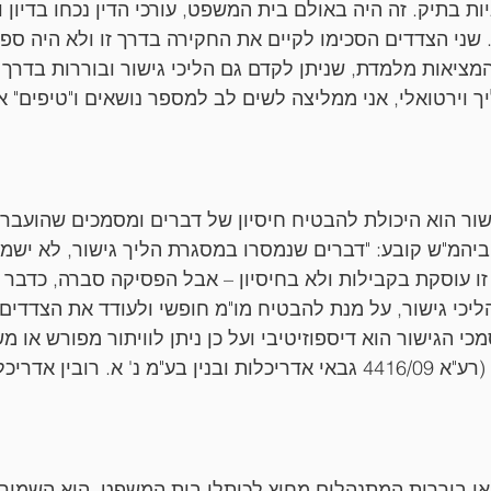
 בתיק. זה היה באולם בית המשפט, עורכי הדין נכחו בדיון ו
. שני הצדדים הסכימו לקיים את החקירה בדרך זו ולא היה ספק
מציאות מלמדת, שניתן לקדם גם הליכי גישור ובוררות בדרך ז
 וירטואלי, אני ממליצה לשים לב למספר נושאים ו"טיפים" א
שור הוא היכולת להבטיח חיסיון של דברים ומסמכים שהועברו 
(ד) לחוק ביהמ"ש קובע: "דברים שנמסרו במסגרת הליך גישור, לא יש
ו עוסקת בקבילות ולא בחיסיון – אבל הפסיקה סברה, כדבר מו
הליכי גישור, על מנת להבטיח מו"מ חופשי ולעודד את הצדדים
כי הגישור הוא דיספוזיטיבי ועל כן ניתן לוויתור מפורש או
הצדדים להליך הגישור (רע"א 4416/09 גבאי אדריכלות ובנין בע"מ נ' א. רובין 
או בוררות המתנהלים מחוץ לכותלי בית המשפט, הוא השמירה