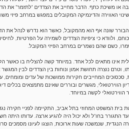
 או משיכת כתף. הדבר מחייב את הצדדים "לתזמר" את הדיון
נוי האווירה והדינמיקה המקובלים במפגש במרחב פיזי משו
בורר שונה אף הוא מהמקובל, כאשר הוא נדרש לנהל את הדיו
וחם, ולוודא כי ציפיות הצדדים לשמירה על הפרטיות, לחיסיון 
ישמרו, כשם שהם נשמרים במרחב הפיזי המקובל.
ית אינו מתאים לכל אחד. במיוחד קשה להצליח בו כאשר הליך
, וטרם נוצרה תחושת אמון ונוחות בין הצדדים לבין המגשר א
, סכסוכים המחייבים חקירות ממושכות של עדים ומומחים, עור
ן הווירטואלי, מגשרים ובוררים שאינם מתמצאים בכלים דיגיט
 הווירטואלי לקשה במיוחד.
 בית המשפט המחוזי בתל אביב, התקיימה לפניי חקירה נגד
ד התגורר בחו"ל ולא יכול היה להגיע ארצה. עדותו היתה חשו
 הנגדית, שנמשכה שעות ארוכות, הוצגו לעיונו מסמכים סרו