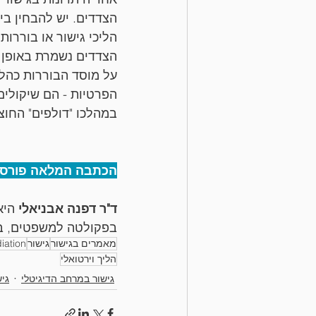
הצדדים. יש להבחין בין
הליכי גישור או בוררות
הצדדים נשמרת באופן א
על מוסד הבוררות כהלי
הפרטיות - הם שיקולים
במהלכו "דולפים" החוצ
הכתבה המלאה פורסמה בג
ד"ר דפנה אבניאלי
 הי
בפקולטה למשפטים, בא
מאמרים בגישור
גישור
iation
הליך וירטואלי
גישור במרחב הדיגיטלי
גיש