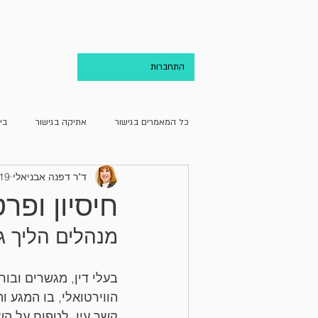
בית
אודות
התחברות
כל המאמרים בגישור
אתיקה בגישור
בי
ד"ר דפנה אבניאלי
19 באפר׳ 022
גישור ועריכת הדין
גישור וקהילה
חיסיון ופר
מנהלים הליך ג
מחדרו של מגשר
מן האקדמיה
בעלי דין, מגשרים ובו
הווירטואלי, בו המגע ו
קשר עין, לטפוח על השכ