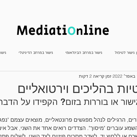
חדשות
כתב העת
מאמרים
ן גישור לטיפול
גישור במרחב הבינלאומי
גישור במרחב הדיגיטלי
גישו
2
זמן קריאה 2 דקות
גישור פלילי
גישור שהמדינה צד לו
דוחות
חשיבה יצירתית
מא
טיות בהליכים וירטואליים
ישור או בוררות בזום? הקפידו על הדבר
עדכוני פסיקה
ריאיונות
משפט שיתופי וטיפולי
גישור למתחילים
ררים, הרגילים לנהל מפגשים פרונטאליים, מוצאים עצמם "נפ
השמע עוברים "מיסוך". הצדדים רואים אחד את השני, אבל אינם
ם או ללחוץ יד, לשדר מסרים פיזיים לצד השני, לשלוח פתק ל