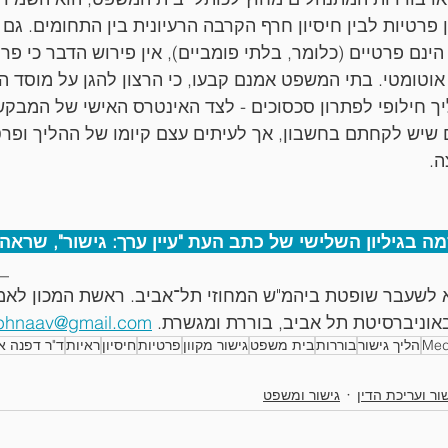
 פרטיות לבין חיסיון חרף הקרבה הרעיונית בין התחומים. גם 
 הינם פרטיים (כלומר, בלתי פומביים), אין פירוש הדבר כי פר
וטומטי. בתי המשפט אמנם קבעו, כי הרצון להגן על מוסד הג
ך חילופי לפתרון סכסוכים - לצד האינטרס האישי של המבקש
 שיש לקחתם בחשבון, אך לעיתים עצם קיומו של ההליך ופר
ה.
יליון השלישי של כתב העת "עיין ערך: גישור", שראה אור בי
_
א לשעבר שופטת ביהמ"ש המחוזי תל־אביב. ראשת המכון לאמ
וניברסיטת תל אביב, בוררת ומגשרת. 
phnaav@gmail.com
Med
הליך גישור
בוררות
בית משפט
גישור מקוון
פרטיות
חיסיון
ראיות
ד"ר דפנה א
ור ועריכת הדין
גישור ומשפט