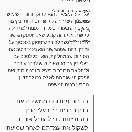
ריאיונות
משפט שיתופי וטיפולי
על רקע המציאות הזאת הולך ורווח השימוש 
גישור למתחילים
במנגנון היברידי של גישור ובוררות ובקיצור 
גיש-בור שמעודד בעלי דין לפנות לכתחילה 
הספרייה
לגישור. מנגנון זה קובע שאם יופסק הגישור 
גישור בעולם
יתמנה המגשר לבורר שיפסוק בסכסוך על 
פי דין. היות שמהגישור הוא מכיר היטב את 
הסוגיות שבמחלוקת, הוא יוכל לסכם עם 
בעלי דין את הנושאים שיש להכריע בהם 
ולנהל את הבוררות ביעילות ובמהירות, ואם 
יופסק הגישור הם לא יצטרכו להתדיין 
מחדש בבית המשפט.
בוררות פתרונות ממשיכה את 
הדין ודברים בין בעלי הדין 
בהתדיינות כדי להוביל אותם 
לשקול את עמדתם לאחר שמיעת 