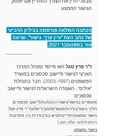
מבעלי הדין את הצורך להתדיין אם יופסק 
הגישור הממצע.
הכתבה המלאה פורסמה בגיליון הרביעי 
של כתב העת "עיין ערך: גישור", שראה 
אור בספטמבר 2021.
___________
ד"ר פרץ סגל
 הוא מייסד ומנהל המרכז 
הארצי לגישור וליישוב סכסוכים במשרד 
המשפטים (2003-1997), חבר בהנהלת 
"איליס" - האגודה הישראלית לגישור וליישוב 
סכסוכים. 
מאמרים בגישור
גישור
Mediation
יישוב סכסוכים
הליך גישור
בוררות
מגשר
סכסוך
דיאלוג
ד"ר פרץ סגל
גישור ממצע
התדיינות
גיש-בור
בוררות בין פתרונות
Last offer arbitration
גישור ומשפט