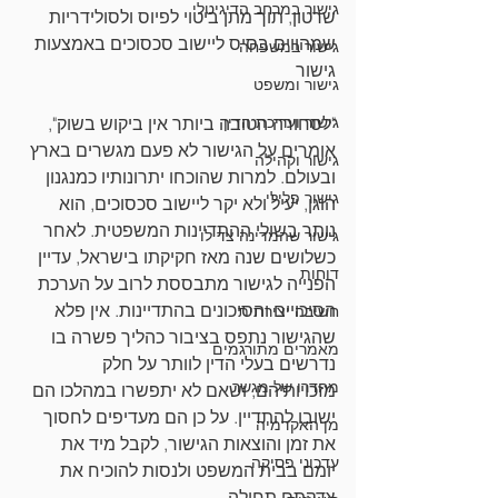
גישור במרחב הדיגיטלי
שרטון, תוך מתן ביטוי לפיוס ולסולידריות 
שמהווים בסיס ליישוב סכסוכים באמצעות 
גישור במשפחה
גישור
גישור ומשפט
גישור ועריכת הדין
"לסחורה הטובה ביותר אין ביקוש בשוק", 
אומרים על הגישור לא פעם מגשרים בארץ 
גישור וקהילה
ובעולם. למרות שהוכחו יתרונותיו כמנגנון 
גישור פלילי
הוגן, יעיל ולא יקר ליישוב סכסוכים, הוא 
נותר בשולי ההתדיינות המשפטית. לאחר 
גישור שהמדינה צד לו
כשלושים שנה מאז חקיקתו בישראל, עדיין 
דוחות
הפנייה לגישור מתבססת לרוב על הערכת 
הסיכויים והסיכונים בהתדיינות. אין פלא 
חשיבה יצירתית
שהגישור נתפס בציבור כהליך פשרה בו 
מאמרים מתורגמים
נדרשים בעלי הדין לוותר על חלק 
מחדרו של מגשר
מזכויותיהם, ושאם לא יתפשרו במהלכו הם 
ישובו להתדיין. על כן הם מעדיפים לחסוך 
מן האקדמיה
את זמן והוצאות הגישור, לקבל מיד את 
עדכוני פסיקה
יומם בבית המשפט ולנסות להוכיח את 
צדקתם תחילה.