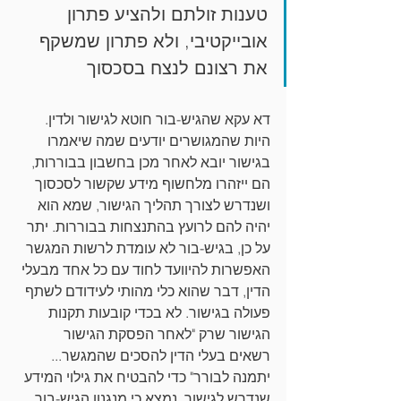
טענות זולתם ולהציע פתרון 
אובייקטיבי, ולא פתרון שמשקף 
את רצונם לנצח בסכסוך
דא עקא שהגיש-בור חוטא לגישור ולדין. 
היות שהמגושרים יודעים שמה שיאמרו 
בגישור יובא לאחר מכן בחשבון בבוררות, 
הם ייזהרו מלחשוף מידע שקשור לסכסוך 
ושנדרש לצורך תהליך הגישור, שמא הוא 
יהיה להם לרועץ בהתנצחות בבוררות. יתר 
על כן, בגיש-בור לא עומדת לרשות המגשר 
האפשרות להיוועד לחוד עם כל אחד מבעלי 
הדין, דבר שהוא כלי מהותי לעידודם לשתף 
פעולה בגישור. לא בכדי קובעות תקנות 
הגישור שרק "לאחר הפסקת הגישור 
רשאים בעלי הדין להסכים שהמגשר... 
יתמנה לבורר" כדי להבטיח את גילוי המידע 
שנדרש לגישור. נמצא כי מנגנון הגיש-בור 