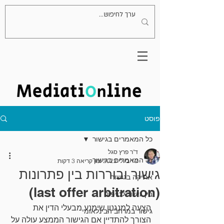
פוסט
כל המאמרים בגישור
ד"ר פרץ סגל
כל המאמרים בגישור
12 ביולי 2022
זמן קריאה 3 דקות
גישור ובוררות בין פתרונות
אתיקה בגישור
(last offer arbitration)
בין גישור לטיפול
הצעה למנגנון שימנע מבעלי הדין את 
גישור במרחב הבינלאומי
הצורך להתדיין אם הגישור הממצע עולה על 