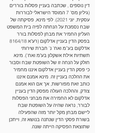
דין נוספים , שכתבה בעניין פסלות בוררים 
(גיליון מס’ 7 המוסד הישראלי לבוררות 
עסקית, יוני 2021). לפי מינא, פסיקתה של 
שבח נסמכת על הנחתה לפיה בית המשפט 
העליון החמיר את מבחן לפסלות בורר 
בפסק הדין בעניין אדלקום (רע"א 8164/18 
אדלקום בע”מ ואח’ נ’ חברת שירותי 
תשתיות אילת אשקלון בע"מ ואח'). מינא 
חולק על הנחה זו של השופטת שבח וסבור 
כי פסק הדין בעניין אדלקום איננו מחמיר 
את ההלכה בעניין זה. מינא אמנם איננו 
כותב זאת מפורשות, אך אם הוא אמנם 
צודק, וההלכה העולה מפסק הדין בעניין 
אדלקום לא החמירה את מבחני הפסלות 
לבורר, נראה שהיה על השופטת שבח 
ליישם מבחן מקל יותר מזה שהפעילה 
בשורת פסקי הדין שנתנה בנושא זה, וייתכן 
שתוצאת הפסיקה הייתה שונה. 