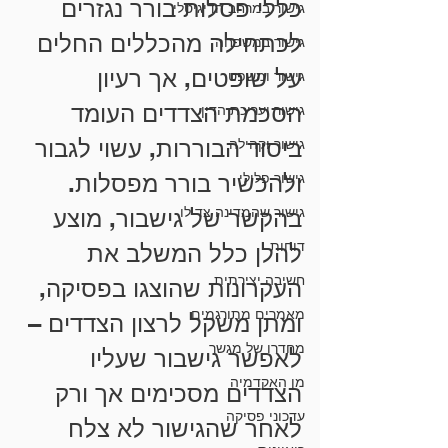
כללי פסלות בורר נגזרים 
גישור במרחב הדיגיטלי
לכתחילה מהכללים החלים 
גישור במשפחה
על שופטים, אך רעיון 
גישור ומשפט
הסכמת הצדדים העומד 
גישור ועריכת הדין
ביסוד הבוררות, עשוי לגבור 
גישור וקהילה
גישור פלילי
ולהכשיר בורר מפסלות. 
גישור שהמדינה צד לו
בהקשר של גישבור, מוצע 
דוחות
להלן כלל המשלב את 
חשיבה יצירתית
העקרונות שהוצגו בפסיקה, 
מאמרים מתורגמים
ומתן משקל לרצון הצדדים – 
מחדרו של מגשר
לאפשר גישבור שעליו 
מן האקדמיה
הצדדים מסכימים אך ורק 
עדכוני פסיקה
לאחר שהגישור לא צלח