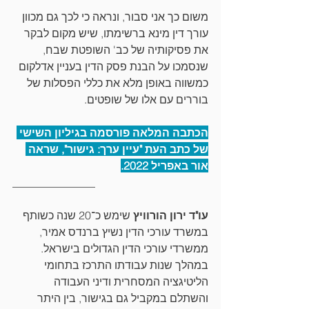
משום כך אני סבור, ונראה כי לכך גם מכוון 
עורך דין מינא ברשימתו, שיש מקום לבקר 
את פסיקותיה של כב' השופטת שבח, 
שנסמכו על הבנת פסק הדין בעניין אדלקום 
כמשווה באופן מלא את כללי הפסלות של 
בוררים עם אלו של שופטים.
הכתבה המלאה פורסמה בגיליון השישי 
של כתב העת "עיין ערך: גישור", שראה 
אור באפריל 2022.
_______________
עו"ד ירון הורוויץ
 שימש כ־20 שנה כשותף 
במשרד עורכי הדין נשיץ ברנדס אמיר, 
ממשרדי עורכי הדין הגדולים בישראל. 
במהלך שנות עבודתו התרכז בתחומי 
הליטיגציה המסחרית ודיני העבודה 
והשתלם במקביל גם בגישור, בין היתר 