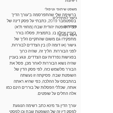
ריאיונות
משפט שיתופי וטיפולי
ברשימה שלי שהתפרסמה ב"עורך הדין" 
גישור למתחילים
בספטמבר 2019, כתבתי על פסק דינה של 
הספרייה
כב' השופטת יהודית שבח (מחוזי ת"א) 
בעניין איילון בו, בתמצית, פסלה בורר 
גישור בעולם
מתפקידו גם משום שהתקיים הליך של 
גישור (או דומה לו) בין הצדדים לבוררות, 
לפני הבוררות. הליך זה, שהיה כרוך 
בפגישות נפרדות עם הצדדים, ונגע בעניין 
שהיה נשוא הבוררות לאחר מכן, פסל את 
הבורר מלשמש כזה, לפי פסק הדין של 
השופטת שבח. פסיקתה זו נעשתה 
בהתבסס על ההלכה, כפי שהיא ראתה 
אותה, שכללי הפסלות של בוררים הינם כמו 
אלה החלים על שופטים.
עורך הדין גד מינא כתב רשימה הנוגעת 
לפסק דין זה של השופטת שבח וכן לפסקי 