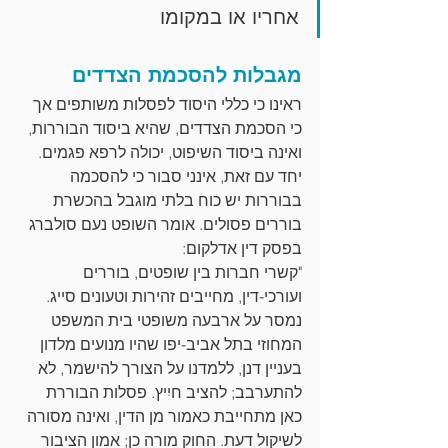
אחריו או במקומו
מגבלות להסכמת הצדדים
ראינו כי כללי היסוד לפסלות משותפים אך 
כי הסכמת הצדדים, שהיא ביסוד הבוררות, 
ואינה ביסוד השיפוט, יכולה לרפא פגמים. 
יחד עם זאת, אינני סבור כי להסכמה 
בבוררות יש כוח בלתי מוגבל בהכשרת 
בוררים פסולים. אומר השופט נעם סולברג 
בפסק דין אדלקום:
"קשרי חברות בין שופטים, בוררים 
ועורכי-דין, מחייבים זהירות וטעונים סייג. 
נמסר על ארבעה משופטי בית המשפט 
המחוזי בתל אביב-יפו שהיו מנועים מלדון 
בעניין דנן, ללמדנו על הצורך להישמר, לא 
להתערבב; להציב חיִיץ. פסלות הבוררת 
כאן מתחייבת כאמור מן הדין, ואינה מסורה 
לשיקול דעת. החוק מורה כן; אמון הציבור 