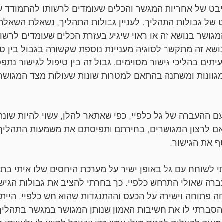
יבט של אחריות המגשר והכלים שעומדים לרשותו להתמודד 
ט של גבולות התהליך. לעניין גבולות התהליך, נשאלת השאלה 
מגושר בנושא זה או ראוי שיגיע בעזרת הכלים שעומדים לרשו
נושא זה מתקשר לסוגיה מעניינת נוספת שקשורה בגבול בין טי
תים בהליכי גישור מסוימים. גבול זה בין טיפול לגישור נתפס
מגוונות ומשתנה בהתאם למטרות שונות שעולות מצד המגושר
ם ההעברה של גל כלפיי, כפי שאתאר להלן, עשוי להיות שונה 
אם לרצון המגושרים, בחירתם ותפיסתם את משמעות התהליך,
 את הגישור.
 לשוחח עם גל באופן ישיר על מערכת היחסים שלו איתי בתהל
רה שאולי התרחש כלפיי. כך בחרתי להציב את גבולות הגישו
חה פתוחה וישירה על הכעס וההתנגדות שהוא חש כלפיי. היית
הסברתי לו את חשיבות האמון שנותן המגושר במגשר בתהליך 