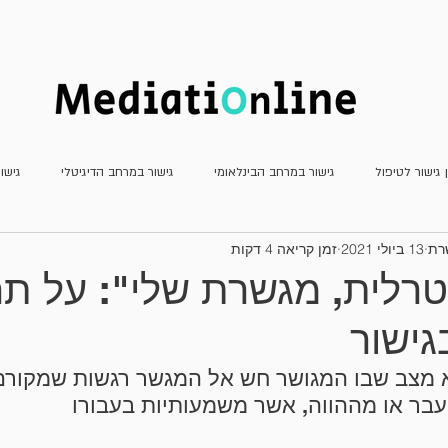
חדשות
כתב העת
מאמרים
ן גישור לטיפול
גישור במרחב הבינלאומי
גישור במרחב הדיגיטלי
גישו
שרת
13 ביולי 2021
זמן קריאה 4 דקות
גישור פלילי
גישור שהמדינה צד לו
דוחות
חשיבה יצירתית
מא
טרלית, מגשרת שלי": על תה
ישור
עדכוני פסיקה
ריאיונות
משפט שיתופי וטיפולי
גישור למתחילים
 מצב שבו המגושר חש אל המגשר רגשות שמקורם 
עבר או מההווה, אשר משמעותיות בעבורו