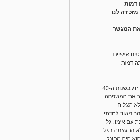
 דמות 
זכירה לנו 
את המגשר 
ים אישיים 
ה דמות 
לפני כמה שנים הגיע אליי זוג לגישור גירושין, דרך המלצה. גל ומאיה (שמות בדויים), זוג בשנות ה-40 
 רב את המשפחה 
לא הצליח 
ר מאוד למדתי 
 עם אימו. גל 
א התגאתה בגל 
א היה מפונק 