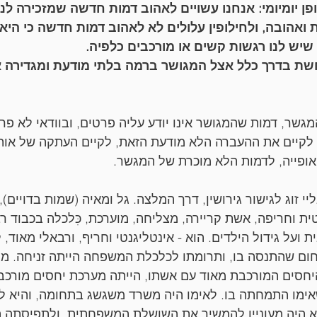
יומיומי: אנחנו עשויים לאהוב דמות חדשה שמזכירה לנו
ואהובה, ולחילופין עלולים לא לאהוב דמות חדשה כי היא מ
שיש לנו רגשות קשים או מורכבים כלפיה.
ת בדרך כלל אצל המגושר ברמה בלתי מודעת ומגדירה 
גשר, דמות שהמגושר אינו יודע עליה פרטים, ובוודאי לא פרט
 לקיים את ההעברה הלא מודעת הזאת, לקיים העתקה של אות
אופייה, לדמות הלא מוכרת של המגשר.
טית וחריפה, אשת קריירה, מצליחה, מוערכת, כִּלכלה בכבוד
 ועל גידול הילדים. הוא - אינטליגנטי וחריף, ורבאלי מאוד, 
ום שהתנסה בו, ותרומתו לכלכלת המשפחה הייתה זניחה. מה
חסים המורכבת מאוד עם אשתו, הייתה מערכת יחסים מורכבת
אימו התמחתה בו. לאימו היה משרד משגשג בתחומה, והיא ל
 היה מעוניין להמשיך את השושלת המשפחתית, ולתפיסתה הו