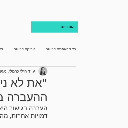
בית
אודות
התחברות
כל המאמרים בגישור
אתיקה בגישור
בי
עו"ד הילי כרמלי, מג
גישור ועריכת הדין
גישור וקהילה
"את לא ני
ההעברה בג
מחדרו של מגשר
מן האקדמיה
העברה בגישור היא
דמויות אחרות, מה