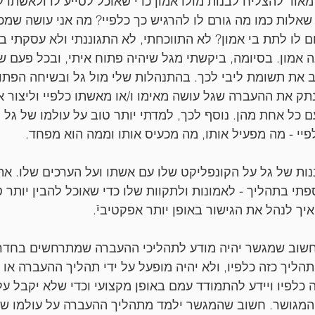
אוד להצליח לבנות מולו אמון כדי שאוכל לסייע לו ולאשתו ל
שאלות כמו מה גורם לו להרגיש כך כלפיי? מה אני עושה שמכ
ם לו לתת בי אמון? לא התווכחתי, לא התגוננתי ולא עסקתי בש
ה אמון. בסיומה, ביקשתי מגל שיהיה פתוח איתי, ובכל פעם ש
ב את תשומת ליבי לכך. בהתנהלות שלי מול גל ובשיחה הפת
נתק את ההעברה שגל עושה מאימו ו/או מאשתו כלפיי וליצור א
כל אחת מהן. נוסף לכך, למדתי יותר טוב על עולמו של גל 
י - מה מפעיל אותו, מה מכעיס אותו וממה הוא מפחד.
ות של גל על הקונפליקט שלו עם אשתו ועל הערכים שלו. את
תי בתהליך - לאמונות ולתקוות שלו כדי שאוכל להבין יותר ט
יך לנהל את הגישור באופן יותר אפקטיביֿ.
חשוב שמגשר יהיה מודע לתהליכי ההעברה שמתרחשים בחדר ה
ליך כזה כלפיו, ולא יהיה מופעל על ידי תהליך ההעברה או י
כלפיו ויידע להתמודד עמם באופן מקצועי וכדי שלא יקבל על
המגושר. חשוב שהמגשר ילמד מתהליך ההעברה על עולמו של 