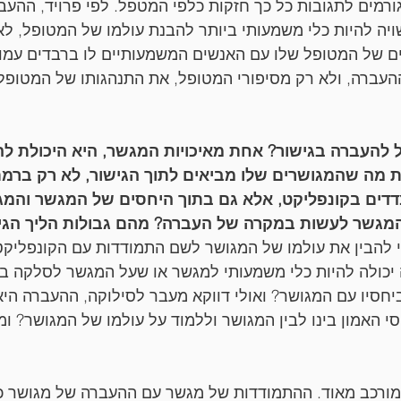
ורמים לתגובות כל כך חזקות כלפי המטפל. לפי פרויד, ההעבר
שויה להיות כלי משמעותי ביותר להבנת עולמו של המטופל, 
ים של המטופל שלו עם האנשים המשמעותיים לו ברבדים עמו
העברה, ולא רק מסיפורי המטופל, את התנהגותו של המטופל 
 להעברה בגישור? אחת מאיכויות המגשר, היא היכולת להכ
 מה שהמגושרים שלו מביאים לתוך הגישור, לא רק ברמת 
דדים בקונפליקט, אלא גם בתוך היחסים של המגשר והמג
מגשר לעשות במקרה של העברה? מהם גבולות הליך הגי
להבין את עולמו של המגושר לשם התמודדות עם הקונפליקט 
יכולה להיות כלי משמעותי למגשר או שעל המגשר לסלקה בא
חסיו עם המגושר? ואולי דווקא מעבר לסילוקה, ההעברה היא 
 האמון בינו לבין המגושר וללמוד על עולמו של המגושר? ומ
מורכב מאוד. ההתמודדות של מגשר עם ההעברה של מגושר כלפ