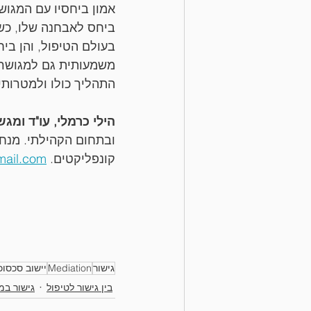
אמון ביחסיו עם המגוש
ביחס לאבחנה שלו, כש
בעולם הטיפול, והן בי
משמעותית גם למגושרי
התהליך כולו ולמטרותיו
הילי כרמלי, עו"ד ומג
ובתחום הקהילתי. מנחה
קונפליקטים. 
mail.com
גישור
Mediation
יישוב סכסוכ
בין גישור לטיפול
גישור ב