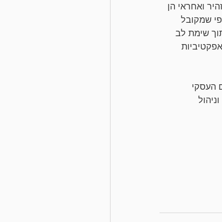
יר ואחראי הן 
י שמקובל 
וך שימת לב 
פקטיביות 
 העסקי 
ניהול 