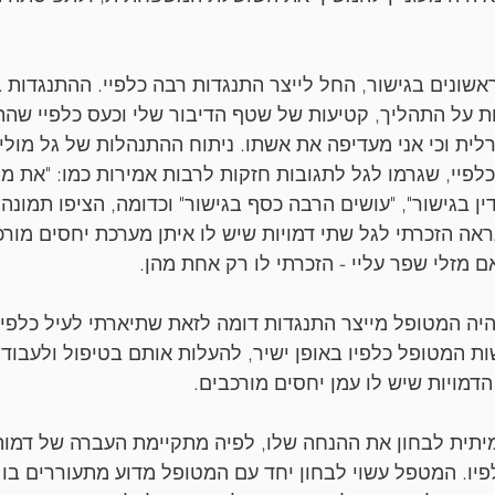
שונים בגישור, החל לייצר התנגדות רבה כלפיי. ההתנגדות בא
 על התהליך, קטיעות של שטף הדיבור שלי וכעס כלפיי שהת
ית וכי אני מעדיפה את אשתו. ניתוח ההתנהלות של גל מולי,
לפיי, שגרמו לגל לתגובות חזקות לרבות אמירות כמו: "את 
ן בגישור", "עושים הרבה כסף בגישור" וכדומה, הציפו תמונה
ראה הזכרתי לגל שתי דמויות שיש לו איתן מערכת יחסים מורכ
ם מזלי שפר עליי - הזכרתי לו רק אחת מהן.
היה המטופל מייצר התנגדות דומה לזאת שתיארתי לעיל כלפי 
 המטופל כלפיו באופן ישיר, להעלות אותם בטיפול ולעבוד
דמויות שיש לו עמן יחסים מורכבים.
תית לבחון את ההנחה שלו, לפיה מתקיימת העברה של דמות
ו. המטפל עשוי לבחון יחד עם המטופל מדוע מתעוררים בו 