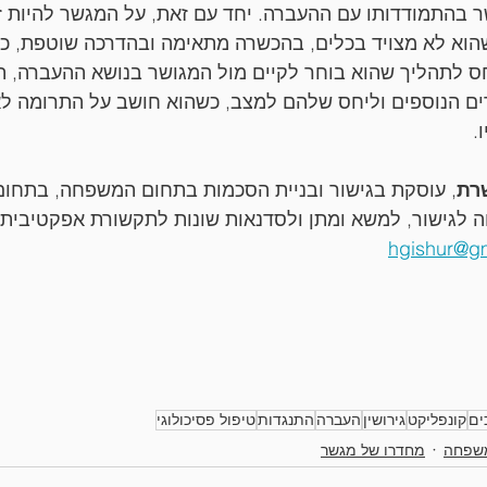
ר בהתמודדותו עם ההעברה. יחד עם זאת, על המגשר להיות זה
הוא לא מצויד בכלים, בהכשרה מתאימה ובהדרכה שוטפת, כפ
חס לתהליך שהוא בוחר לקיים מול המגושר בנושא ההעברה, ת
ם הנוספים וליחס שלהם למצב, כשהוא חושב על התרומה לא
.
שרת
, עוסקת בגישור ובניית הסכמות בתחום המשפחה, בתחום
 לגישור, למשא ומתן ולסדנאות שונות לתקשורת אפקטיבית ו
hgishur@g
ים
קונפליקט
גירושין
העברה
התנגדות
טיפול פסיכולוגי
משפחה
מחדרו של מגשר