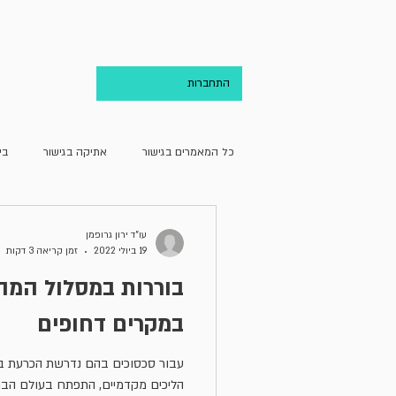
בית
אודות
התחברות
כל המאמרים בגישור
אתיקה בגישור
בי
גישור ועריכת הדין
גישור וקהילה
עו”ד ירון גרופמן
19 ביולי 2022
זמן קריאה 3 דקות
בוררות במסלול המהי
מחדרו של מגשר
מן האקדמיה
במקרים דחופים
עבור סכסוכים בהם נדרשת הכרעת ב
הליכים מקדמיים, התפתח בעולם הבור