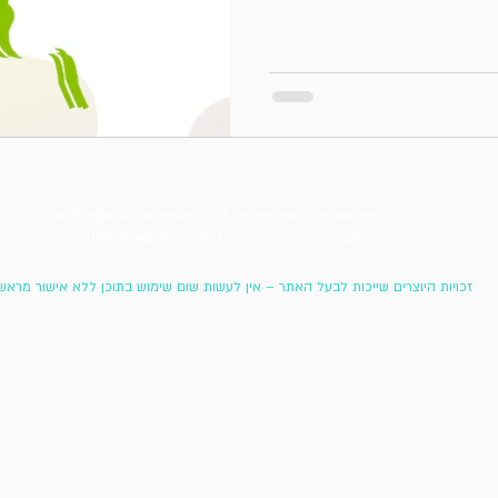
לפניות/תגובות/רכישת מודעות:
editor@mediationline.co.il
כתובת המערכת: הרצליה |
טלפון: 050-5546540
זכויות היוצרים שייכות לבעל האתר – אין לעשות שום שימוש בתוכן ללא אישור מראש