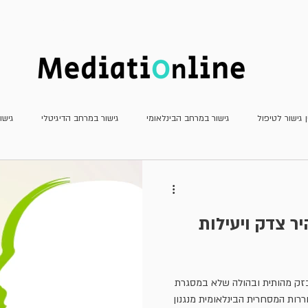
חדשות
כתב העת
מאמרים
ן גישור לטיפול
גישור במרחב הבינלאומי
גישור במרחב הדיגיטלי
גישו
גישור פלילי
גישור שהמדינה צד לו
דוחות
חשיבה יצירתית
מא
ר צדק ויעילות
עדכוני פסיקה
ריאיונות
משפט שיתופי וטיפולי
גישור למתחילים
זק מהותית ובהולה שלא במסגרת
רות המסחרית הבינלאומית מנגנון