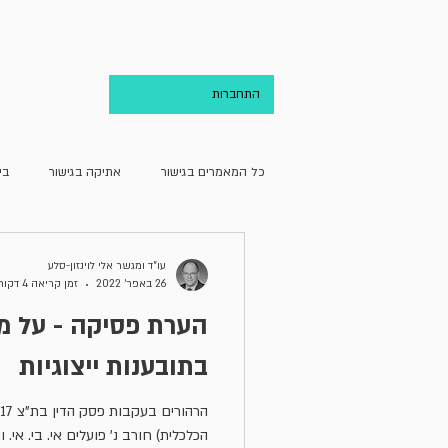
בית
אודות
התחברות
כל המאמרים בגישור
אתיקה בגישור
בי
גישור ועריכת הדין
גישור וקהילה
עו"ד ומגשר אלי לוינזון-סלע
26 באפר׳ 2022
זמן קריאה 4 דקות
הערת פסיקה - על 
מחדרו של מגשר
מן האקדמיה
בתובענות ייצוגיות
הכלכלית) חורב נ' פועלים אי. בי. אי. ו