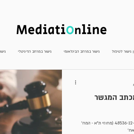
חדשות
כתב העת
מאמרים
ן גישור לטיפול
גישור במרחב הבינלאומי
גישור במרחב הדיגיטלי
גישו
גישור פלילי
גישור שהמדינה צד לו
דוחות
חשיבה יצירתית
מא
מכתב המגשר
עדכוני פסיקה
ריאיונות
משפט שיתופי וטיפולי
גישור למתחילים
הרהורים בעקבות פסק הדין בת"צ 48536-12-17 (מחוזי ת"א - המח'
אח'