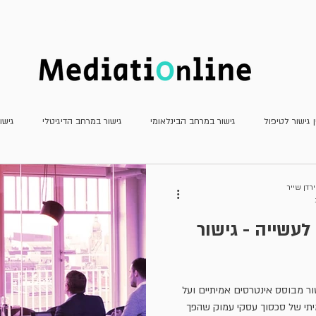
חדשות
כתב העת
מאמרים
ן גישור לטיפול
גישור במרחב הבינלאומי
גישור במרחב הדיגיטלי
גישו
גישור פלילי
גישור שהמדינה צד לו
דוחות
חשיבה יצירתית
מא
ירדן שייר
לעשייה - גישור
עדכוני פסיקה
ריאיונות
משפט שיתופי וטיפולי
גישור למתחילים
ור מבוסס אינטרסים אמיתיים ועל
יתי של סכסוך עסקי עמוק שהפך