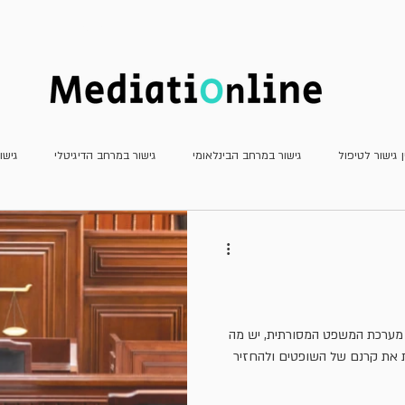
חדשות
כתב העת
מאמרים
ן גישור לטיפול
גישור במרחב הבינלאומי
גישור במרחב הדיגיטלי
גישו
גישור פלילי
גישור שהמדינה צד לו
דוחות
חשיבה יצירתית
מא
עדכוני פסיקה
ריאיונות
משפט שיתופי וטיפולי
גישור למתחילים
 מערכת המשפט המסורתית, יש מה
ת את קרנם של השופטים ולהחזיר