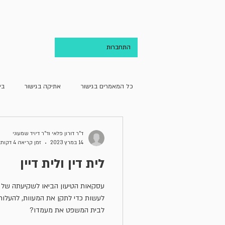
בית
אודות
התחברות
כל המאמרים בגישור
אתיקה בגישור
בי
גישור ועריכת הדין
גישור וקהילה
ד"ר דורון פלאי וד"ר דיויד שמעוני
14 במרץ 2023
זמן קריאה 4 דקות
לית דין ולית דיין
מחדרו של מגשר
מן האקדמיה
עסקאות הטיעון הביאו לשקיעתה של
לעשות כדי לתקן את המעוות, להעלו
לבית המשפט את מעמדו?