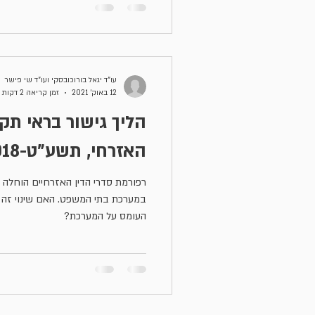
עו"ד יגאל בורוכובסקי ועו"ד שי פישר
12 באוק׳ 2021
זמן קריאה 2 דקות
הליך גישור בראי תקנ
האזרחי, תשע"ט-2018
רפורמת סדרי הדין האזרחיים הוחלה מ
במערכת בתי המשפט. האם שינוי זה יו
העומס על המערכת?