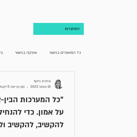
בית
אודות
התחברות
כל המאמרים בגישור
אתיקה בגישור
בי
גישור ועריכת הדין
גישור וקהילה
אילנית גילעד
10 באוק׳ 2023
זמן קריאה 5 דקות
מחדרו של מגשר
מן האקדמיה
על אמון. כדי להנחיל
להקשיב, להקשיב ול