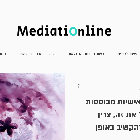
חדשות
כתב העת
מאמרים
ן גישור לטיפול
גישור במרחב הבינלאומי
גישור במרחב הדיגיטלי
גישו
גישור פלילי
גישור שהמדינה צד לו
דוחות
חשיבה יצירתית
מא
"כל המערכות הבין-אישיות מבוססות
עדכוני פסיקה
ריאיונות
משפט שיתופי וטיפולי
גישור למתחילים
 את זה, צריך
הקשיב באופן