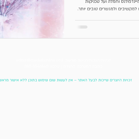
יינדפולנס וחמלה ועל טכניקות
 למקשיבים ולמגשרים טובים יותר.
לפניות/תגובות/רכישת מודעות:
editor@mediationline.co.il
כתובת המערכת: הרצליה |
טלפון: 050-5546540
זכויות היוצרים שייכות לבעל האתר – אין לעשות שום שימוש בתוכן ללא אישור מראש