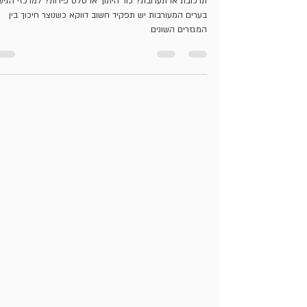
על פיזיקה, כימיה ומרכזי גישור בערים
מעורבות
תרכובת או תערובת? כור היתוך או סלט פירות? למרכזי הגיש
בערים המעורבות יש תפקיד חשוב דווקא כשנוצר חיכוך בין
המגזרים השונים