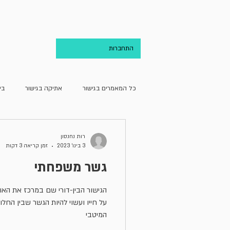
בית
אודות
התחברות
כל המאמרים בגישור
אתיקה בגישור
בי
גישור ועריכת הדין
גישור וקהילה
רות נחנסון
3 בינו׳ 2023
זמן קריאה 3 דקות
גשר משפחתי
מחדרו של מגשר
מן האקדמיה
הגישור הבין-דורי שם במרכז את הא
על חייו ועשוי להיות הגשר שבין החלו
המיטבי