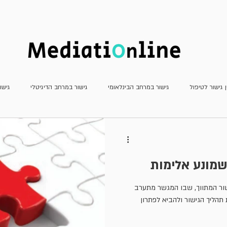
חדשות
כתב העת
מאמרים
ן גישור לטיפול
גישור במרחב הבינלאומי
גישור במרחב הדיגיטלי
גישו
גישור פלילי
גישור שהמדינה צד לו
דוחות
חשיבה יצירתית
מא
שמונע אלימות
עדכוני פסיקה
ריאיונות
משפט שיתופי וטיפולי
גישור למתחילים
שור המתווך, שבו המגשר מתערב
 תהליך הגישור ולהביא לפתרון