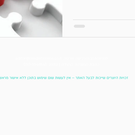
לפניות/תגובות/רכישת מודעות:
editor@mediationline.co.il
כתובת המערכת: הרצליה |
טלפון: 050-5546540
זכויות היוצרים שייכות לבעל האתר – אין לעשות שום שימוש בתוכן ללא אישור מראש