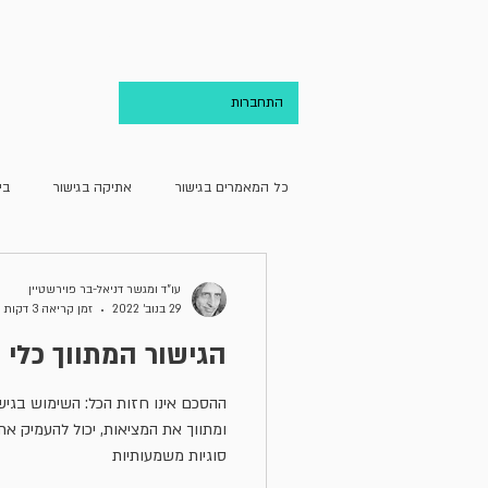
בית
אודות
התחברות
כל המאמרים בגישור
אתיקה בגישור
בי
גישור ועריכת הדין
גישור וקהילה
עו”ד ומגשר דניאל-בר פוירשטיין
29 בנוב׳ 2022
זמן קריאה 3 דקות
הגישור המתווך כלי 
מחדרו של מגשר
מן האקדמיה
ההסכם אינו חזות הכל: השימוש בגי
ומתווך את המציאות, יכול להעמיק את
סוגיות משמעותיות