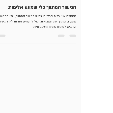
עו”ד ומגשר דניאל-בר פוירשטיין
29 בנוב׳ 2022
זמן קריאה 3 דקות
הגישור המתווך כלי שמונע אלימות
ההסכם אינו חזות הכל: השימוש בגישור המתווך, שבו המגשר
מתערב ומתווך את המציאות, יכול להעמיק את תהליך הגישור
ולהביא לפתרון סוגיות משמעותיות