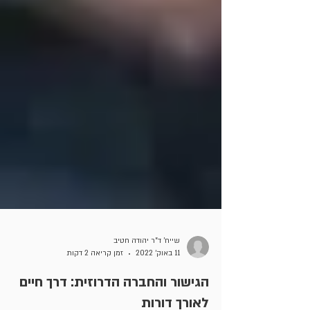
שייח' ד"ר יהודה חטיב