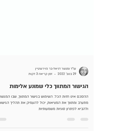
עו”ד ומגשר דניאל-בר פוירשטיין
29 בנוב׳ 2022
זמן קריאה 3 דקות
הגישור המתווך כלי שמונע אלימות
ההסכם אינו חזות הכל: השימוש בגישור המתווך, שבו המגשר
מתערב ומתווך את המציאות, יכול להעמיק את תהליך הגישור