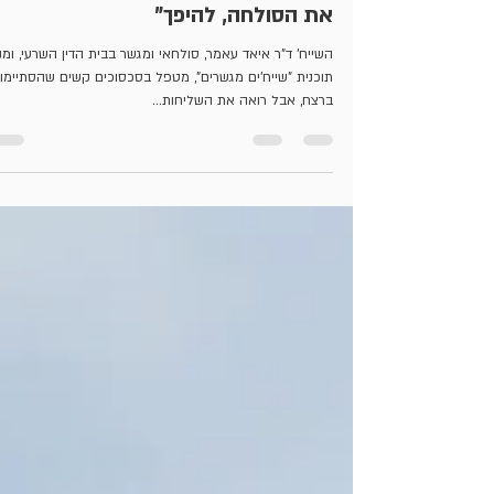
אילנית גילעד
20 בספט׳ 2022
זמן קריאה 3 דקות
"הגישור עלול להיתפס כאיום על
הסולחה. אבל אנחנו לא באים להחליף
את הסולחה, להיפך"
השייח' ד"ר איאד עאמר, סולחאי ומגשר בבית הדין השרעי, ומ
תוכנית "שייח'ים מגשרים", מטפל בסכסוכים קשים שהסתיימו
ברצח, אבל רואה את השליחות...